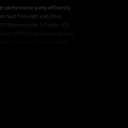
h performance pump efficiently
tes heat from high end CPUs.
60*60mm circular full color LCD
namic AORUS logo display designs
tom a picture and text available.
rformance, low-noise level, dual
aring ARGB fans.
ts RGB FUSION 2.0
nization with other AORUS
al design for fan & pump RPM
, supports all MB brands.