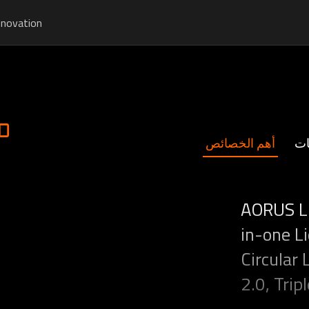
nnovation
0
ات
أهم الخصائص
AORUS LI
in-one Li
Circular
2.0, Tri