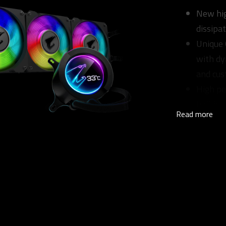
New hig
dissipa
Unique 
with dy
and cus
High pe
ball be
Read more
Suppor
synchro
devices.
Univers
control