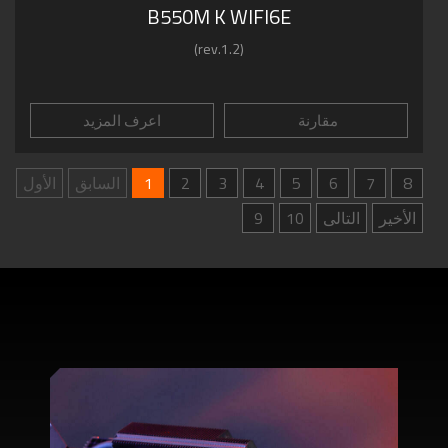
B550M K WIFI6E
(rev.1.2)
مقارنة
اعرف المزيد
8
7
6
5
4
3
2
1
السابق
الأول
الأخير
التالى
10
9