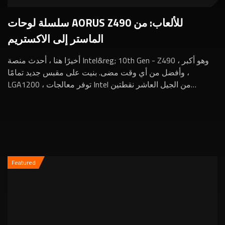
سلسلة لوحات AORUS Z490 للألعاب: من
الماستر إلى الاكستريم
أخيرًا هنا ، أحدث منصة Intel&reg; 10th Gen - Z490 ، وهو أكبر
وأفضل من أي وقت مضى. بنيت على مقبس جديد تمامًا ،
LGA1200 ، توفر معالجات Intel من الجيل العاشر نقطتين
إضافيتين ، وأداء محسن لرفع تردد التشغي...
Featured