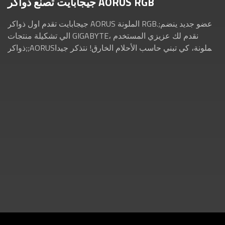
جيجابايت تصنع ذواكر AORUS RGB
جيجابايت تقدم اول ذواكر AORUS الملونة RGB.;عضو جديد ينضم
الي تشكيلة منتجات GIGABYTE، نقدم لك عزيزي المستخدم
ذواكر;;AORUSالملونة، كي تبني حاسب الأحلام الخارق! نتذكر جيدا
كيف كان استقبال المجتمع التقني ...