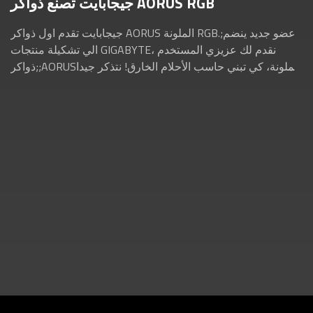
جيجابايت تصنع ذواكر AORUS RGB
جيجابايت تقدم اول ذواكر AORUS الملونة RGB.;عضو جديد ينضم
الي تشكيلة منتجات GIGABYTE، نقدم لك عزيزي المستخدم
ذواكر;;AORUSالملونة، كي تبني حاسب الأحلام الخارق! نتذكر جيدا
كيف كان استقبال المجتمع التقني ...