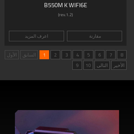
B550M K WIFI6E
(rev.1.2)
مقارنة
اعرف المزيد
8
7
6
5
4
3
2
1
السابق
الأول
الأخير
التالى
10
9