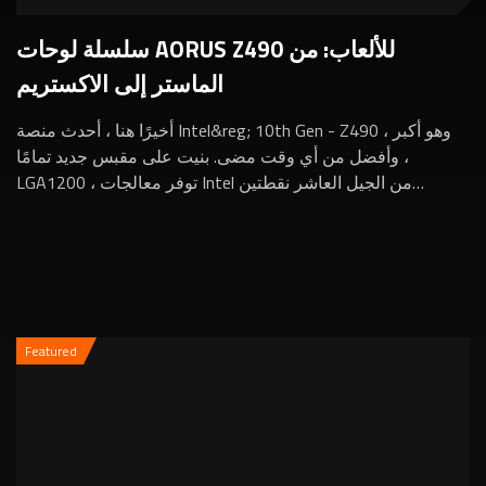
سلسلة لوحات AORUS Z490 للألعاب: من
الماستر إلى الاكستريم
أخيرًا هنا ، أحدث منصة Intel&reg; 10th Gen - Z490 ، وهو أكبر
وأفضل من أي وقت مضى. بنيت على مقبس جديد تمامًا ،
LGA1200 ، توفر معالجات Intel من الجيل العاشر نقطتين
إضافيتين ، وأداء محسن لرفع تردد التشغي...
Featured