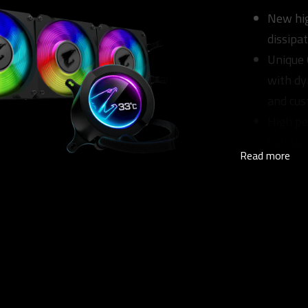
New hig
dissipa
Unique 
with dy
and cus
High pe
ball be
Read more
Suppor
synchro
devices.
Univers
control