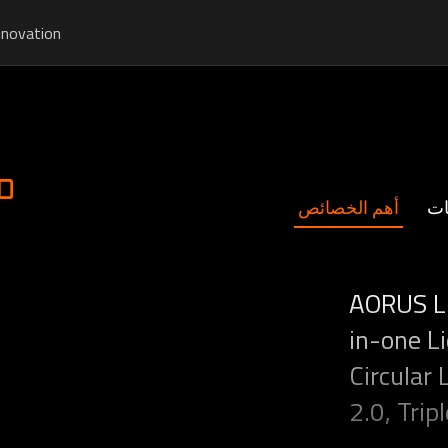
nnovation
0
ات
أهم الخصائص
AORUS LI
in-one Li
Circular
2.0, Tri