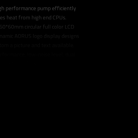
h performance pump efficiently
tes heat from high end CPUs.
60*60mm circular full color LCD
namic AORUS logo display designs
tom a picture and text available.
rformance, low-noise level, dual
aring ARGB fans.
ts RGB FUSION 2.0
nization with other AORUS
al design for fan & pump RPM
, supports all MB brands.