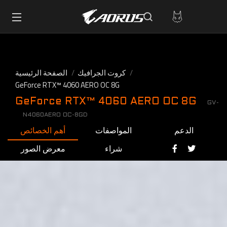
كروت الجرافيك
الصفحة الرئيسية
GeForce RTX™ 4060 AERO OC 8G
GeForce RTX™ 4060 AERO OC 8G
GV-
N4060AERO OC-8GD
الدعم
المواصفات
أهم الخصائص
شراء
معرض الصور