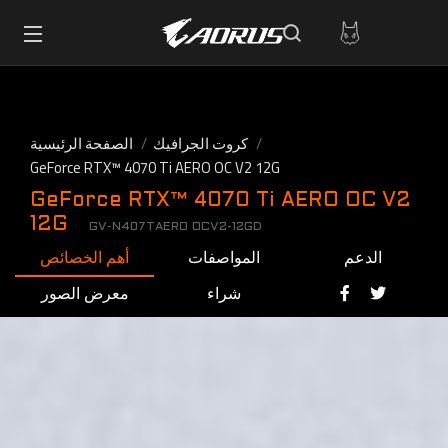
كروت الجرافيك
الصفحة الرئيسية
GeForce RTX™ 4070 Ti AERO OC V2 12G
GeForce RTX™ 4070 Ti AERO OC V2
12G
GV-N407TAERO OCV2-12GD
الدعم
المواصفات
أهم الخصائص
شراء
معرض الصور