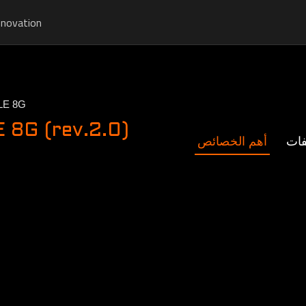
nnovation
LE 8G
8G (rev.2.0)
فات
أهم الخصائص