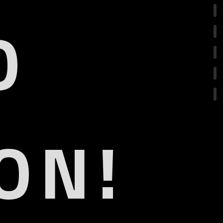
O
ON!