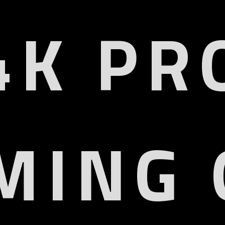
4K PR
MING 
Ergonomic
Adaptive
Monitor Arm
4K Entertainment
UHD
HDMI 2.1
4K Resolution
VRR & ALLM