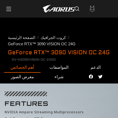
كروت الجرافيك
الصفحة الرئيسية
GeForce RTX™ 3090 VISION OC 24G
GeForce RTX™ 3090 VISION OC 24G
GV-N3090VISION OC-24GD
الدعم
المواصفات
أهم الخصائص
شراء
معرض الصور
FEATURES
NVIDIA Ampere Streaming Multiprocessors