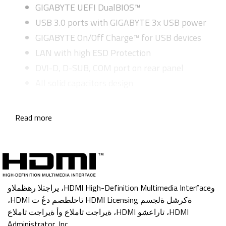
GIGABYTE UEFI DualBIOS™
USB 3.0 ports with GIGABYTE 3x USB power
GIGABYTE On/Off Charge™ for USB devices
LAN with high ESD Protection
DVI-D, D-SUB, COM port on rear panel
All solid capacitors design
Read more
يراجتلا رهظملاو ،HDMI High-Definition Multimedia Interfaceو
،HDMI تاحلطصم دعُ ت HDMI Licensing ةكرشل ةلجسم
ةيراجت تاملاع وأ ةيراجت تاملاع ،HDMI تاراعشو ،HDMI
Administrator, Inc.