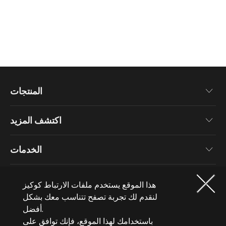
المنتجات
اللوحة الرئيسية
اكتشف المزيد
كروت الجرافيك
أخبار
الشاشات
الخدمات
فعاليات
أجهزة لابتوب
معلومات عن الضمان
المدونة
العضوية
حاسبات شخصية
هذا الموقع يستخدم ملفات الارتباط كوكيز
تسجيل المنتجات
خلفيات
ملحقات الحاسب
لنقدم لك تجربة تصفح تتناسب معك بشكل
لماذا تشترك؟
معلومات عنا
أفضل.
مكونات الحاسب
مستويات العضوية
باستخدامك لهذا الموقع، فإنك توافق على