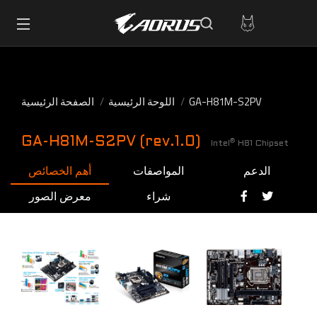
GA-H81M-S2PV
اللوحة الرئيسية
الصفحة الرئيسية
GA-H81M-S2PV (rev.1.0)
®
Intel
H81 Chipset
الدعم
المواصفات
أهم الخصائص
شراء
معرض الصور