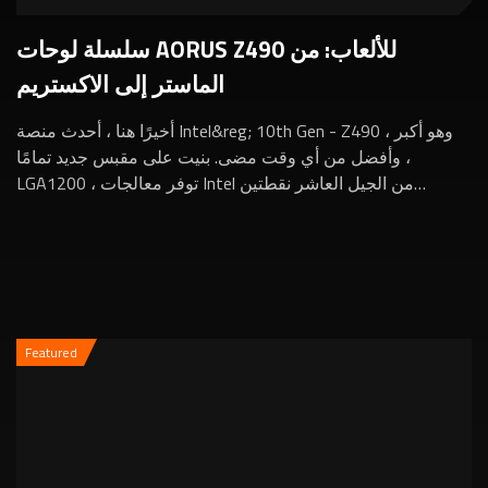
سلسلة لوحات AORUS Z490 للألعاب: من
الماستر إلى الاكستريم
أخيرًا هنا ، أحدث منصة Intel&reg; 10th Gen - Z490 ، وهو أكبر
وأفضل من أي وقت مضى. بنيت على مقبس جديد تمامًا ،
LGA1200 ، توفر معالجات Intel من الجيل العاشر نقطتين
إضافيتين ، وأداء محسن لرفع تردد التشغي...
Featured