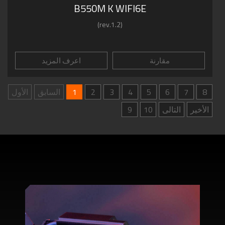
B550M K WIFI6E
(rev.1.2)
مقارنة
اعرف المزيد
8
7
6
5
4
3
2
1
السابق
الأول
الأخير
التالى
10
9