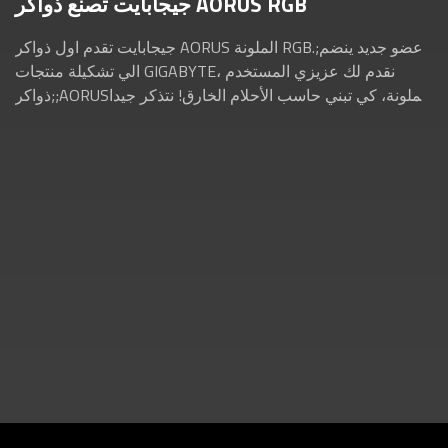
جيجابايت تصنع ذواكر AORUS RGB
جيجابايت تقدم اول ذواكر AORUS الملونة RGB.;عضو جديد ينضم
الي تشكيلة منتجات GIGABYTE، نقدم لك عزيزي المستخدم
ذواكر;;AORUSالملونة، كي تبني حاسب الأحلام الخارق! نتذكر جيدا
كيف كان استقبال المجتمع التقني ...