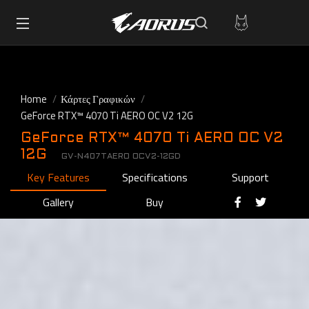
Home
Κάρτες Γραφικών
GeForce RTX™ 4070 Ti AERO OC V2 12G
GeForce RTX™ 4070 Ti AERO OC V2
12G
GV-N407TAERO OCV2-12GD
Key Features
Specifications
Support
Gallery
Buy