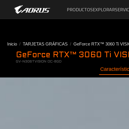
PRODUCTOS
EXPLORAR
SERVIC
Inicio
TARJETAS GRÁFICAS
GeForce RTX™ 3060 Ti VIS
GeForce RTX™ 3060 Ti VISI
GV-N306TVISION OC-8GD
Característi