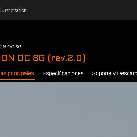
IO
Innovation
ION OC 8G
ON OC 8G (rev.2.0)
cas principales
Especificaciones
Soporte y Descar