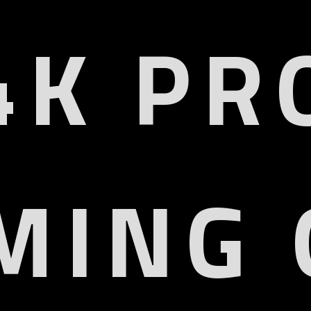
4K PR
MING 
HD 4K
HDMI2
QD Display
VRR, ALLM, 
or Gamut
HD
6% DCI-P3
HDR10, HDR10+, HLG, D