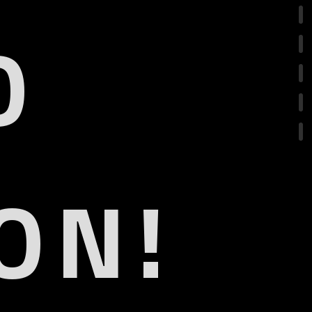
O
ON!
.1
eARC
R
olby Vision IQ