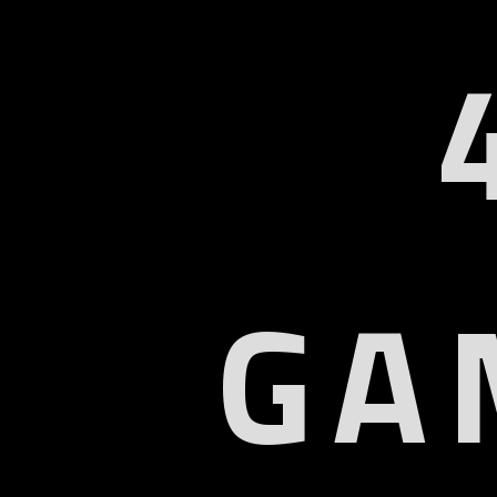
GA
U
Col
9