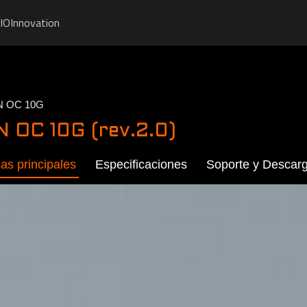
IO
Innovation
N OC 10G
 OC 10G (rev.2.0)
cas principales
Especificaciones
Soporte y Descar