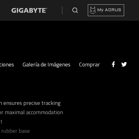
My AORUS
ciones
Galería de Imágenes
Comprar
n ensures precise tracking
for maximal accommodation
nt
 rubber base