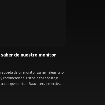
e saber de nuestro monitor
e;squeda de un monitor gamer, elegir uno
uy recomendada. Estos est&aacute;n
 una experiencia m&aacute;s inmersiv...