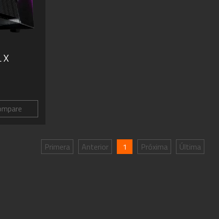
 X
ompare
Primera
Anterior
1
Próxima
Última