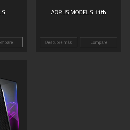
 S
AORUS MODEL S 11th
ompare
Descubre más
Compare