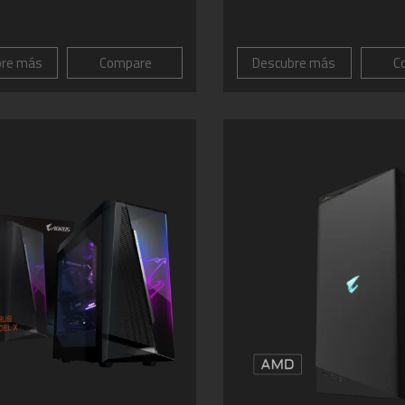
bre más
Compare
Descubre más
C