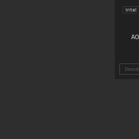
AO
Descu