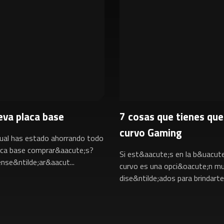
eva placa base
7 cosas que tienes qu
curvo Gaming
cual has estado ahorrando todo
laca base comprar&aacute;s?
Si est&aacute;s en la b&uacut
nse&ntilde;ar&aacut...
curvo es una opci&oacute;n m
dise&ntilde;ados para brindarte