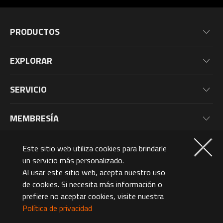
PRODUCTOS
Tarjeta Madre
EXPLORAR
Tarjetas Gráficas
Noticias
Monitores
SERVICIO
Eventos
Laptops
Información de Garantía
Blog
MEMBRESÍA
PC de Escritorio
Registro del Producto
Fondos de Pantalla
Periféricos
¿Por Qué Unirse?
Sobre nosotros
Este sitio web utiliza cookies para brindarle
Componentes de PC
Niveles de Membresía
un servicio más personalizado.
Mexico (Español)
Al usar este sitio web, acepta nuestro uso
AORUSVERSE
Puntos AORUS y Recompensas
de cookies. Si necesita más información o
Contáctenos
prefiere no aceptar cookies, visite nuestra
©2026 GIGA-BYTE Technology Co., Ltd. All Rights Reserved.
Design Award
Política de privacidad
Terms Of Use
Privacy Policy