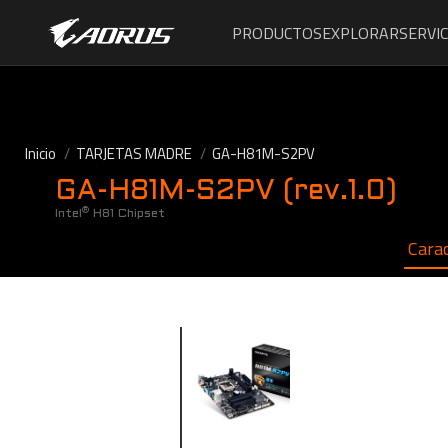
PRODUCTOS
EXPLORAR
SERVIC
Inicio
TARJETAS MADRE
GA-H81M-S2PV
GA-H81M-S2PV (rev.1.0)
®
Intel
H81 Chipset
Carac