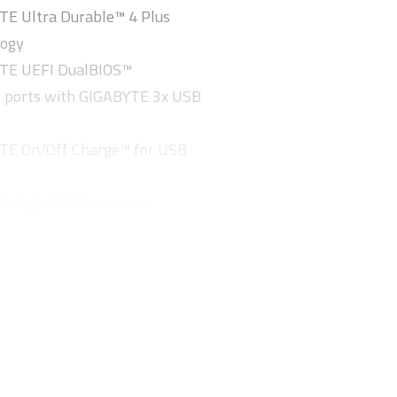
E Ultra Durable™ 4 Plus
logy
TE UEFI DualBIOS™
 ports with GIGABYTE 3x USB
TE On/Off Charge™ for USB
h high ESD Protection
D-SUB, COM port on rear panel
d capacitors design