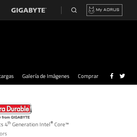
My AORUS
cargas
Galería de Imágenes
Comprar
th
®
s 4
Generation Intel
Core™
ors