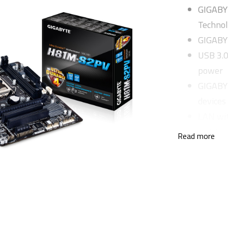
GIGABYT
Techno
GIGABY
USB 3.0
power
GIGABY
devices
LAN wit
DVI-D, 
Read more
All soli