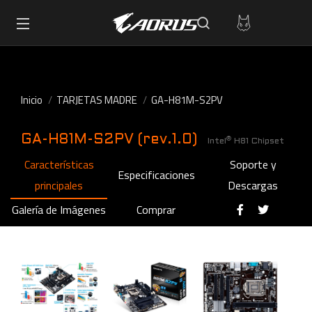
Inicio
TARJETAS MADRE
GA-H81M-S2PV
GA-H81M-S2PV (rev.1.0)
®
Intel
H81 Chipset
Características
Soporte y
Especificaciones
principales
Descargas
Galería de Imágenes
Comprar