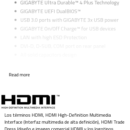
GIGABYTE Ultra Durable™ 4 Plus Technology
GIGABYTE UEFI DualBIOS™
USB 3.0 ports with GIGABYTE 3x USB power
GIGABYTE On/Off Charge™ for USB devices
LAN with high ESD Protection
DVI-D, D-SUB, COM port on rear panel
All solid capacitors design
Read more
Los términos HDMI, HDMI High-Definition Multimedia
Interface (Interfaz multimedia de alta definición), HDMI Trade
Dress (diseño e imagen comercial HDMI) y los logotipos