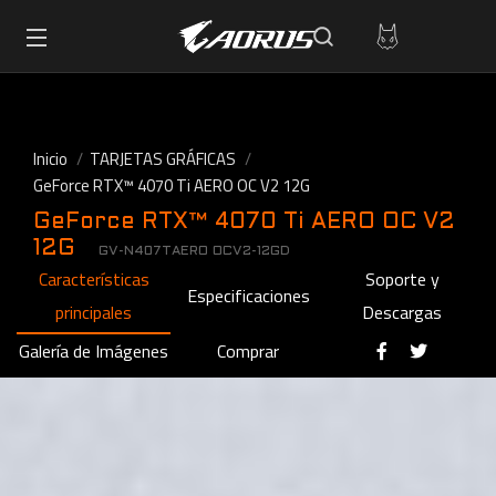
Inicio
TARJETAS GRÁFICAS
GeForce RTX™ 4070 Ti AERO OC V2 12G
GeForce RTX™ 4070 Ti AERO OC V2
12G
GV-N407TAERO OCV2-12GD
Características
Soporte y
Especificaciones
principales
Descargas
Galería de Imágenes
Comprar