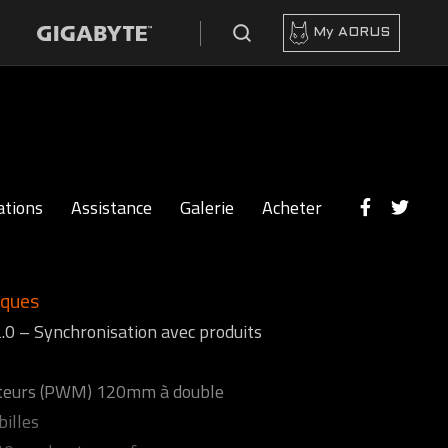
My AORUS
ations
Assistance
Galerie
Acheter
iques
.0 – Synchronisation avec produits
ateurs (PWM) 120mm à double
billes