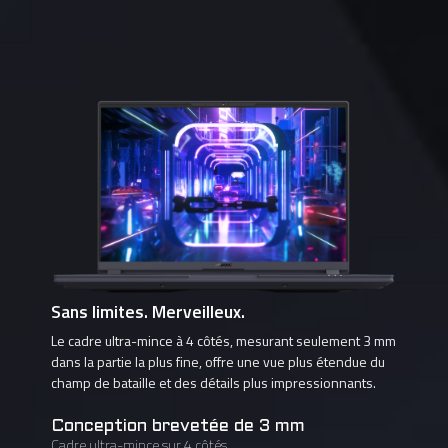
Combattez avec une compagnie de héros.
Voir, c'est gagner.
Sans limites. Merveilleux.
Un vrai vainqueur se bat à un niveau supérieur avec des
Percevez chaque moment de victoire sur l'écran G-SYNC
Le cadre ultra-mince à 4 côtés, mesurant seulement 3 mm
décorations et des honneurs massifs. Tout comme
rapide, fluide, net et sans déchirure, avec une zone de
dans la partie la plus fine, offre une vue plus étendue du
l'AORUS 16X.
visualisation élargie et des couleurs enrichies.
champ de bataille et des détails plus impressionnants.
Jusqu'à
Conception brevetée de 3 mm
Cadre ultra-mince sur 4 côtés
16:10
2560 x 1600