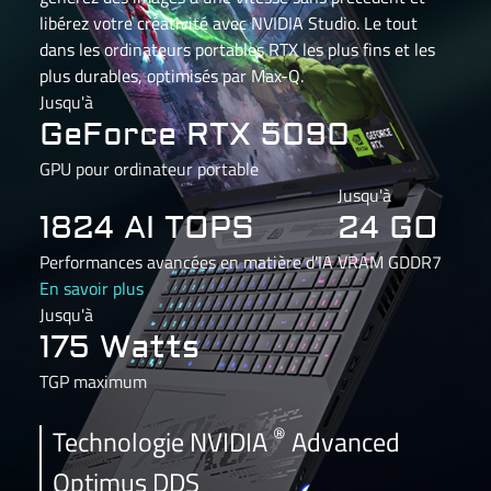
libérez votre créativité avec NVIDIA Studio. Le tout
dans les ordinateurs portables RTX les plus fins et les
plus durables, optimisés par Max-Q.
Jusqu'à
GeForce RTX 5090
GPU pour ordinateur portable
Jusqu'à
1824 AI TOPS
24 GO
Performances avancées en matière d'IA
VRAM GDDR7
En savoir plus
Jusqu'à
175 Watts
TGP maximum
®
Technologie NVIDIA
Advanced
Optimus DDS