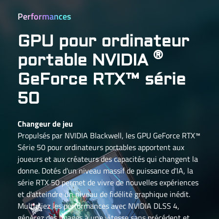
Performances
GPU pour ordinateur
®
portable NVIDIA
GeForce RTX™ série
50
Changeur de jeu
Propulsés par NVIDIA Blackwell, les GPU GeForce RTX™
Série 50 pour ordinateurs portables apportent aux
joueurs et aux créateurs des capacités qui changent la
donne. Dotés d'un niveau massif de puissance d'IA, la
série RTX 50 permet de vivre de nouvelles expériences
et d'atteindre un niveau de fidélité graphique inédit.
Multipliez les performances avec NVIDIA DLSS 4,
générez des images à une vitesse sans précédent et