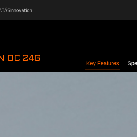
ATÁS
Innovation
N OC 24G
Key Features
Spe