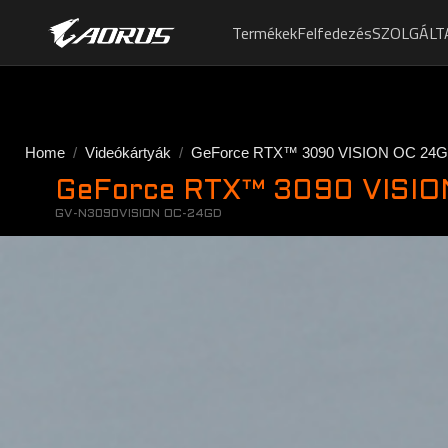
Termékek
Felfedezés
SZOLGÁLT
Home
Videókártyák
GeForce RTX™ 3090 VISION OC 24G
GeForce RTX™ 3090 VISIO
GV-N3090VISION OC-24GD