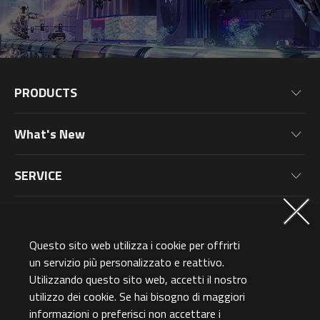
PRODUCTS
Motherboards
What's New
Graphics Cards
News
Monitors
SERVICE
Events
Laptops
Warranty Information
Blog
MEMBERSHIP
Desktop PC
Product Registration
Wallpaper
PC Peripherals
Questo sito web utilizza i cookie per offrirti
Why Join?
ABOUT US
PC Components
un servizio più personalizzato e reattivo.
SUBSCRIBE
Membership Levels
Utilizzando questo sito web, accetti il nostro
Global (English)
AORUSVERSE
utilizzo dei cookie. Se hai bisogno di maggiori
AORUS Points & Rewards
informazioni o preferisci non accettare i
Contact Us