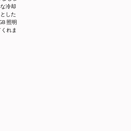
適な冷却
りとした
B 照明
てくれま