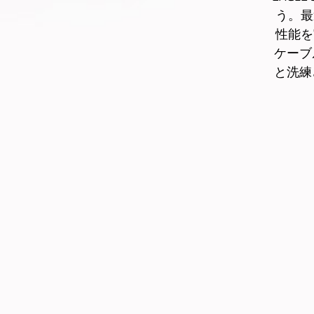
う。最
性能を
ケーブ
と洗練