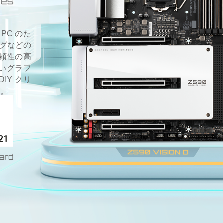
PC のた
ングなどの
頼性の高
いグラフ
IY クリ
す。