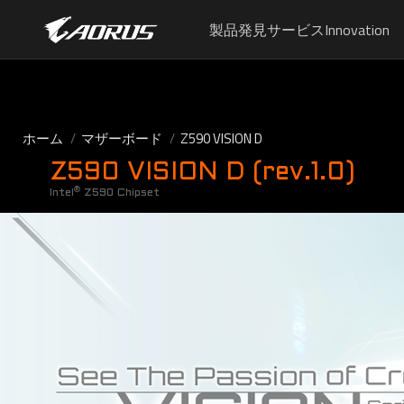
製品
発見
サービス
Innovation
ホーム
マザーボード
Z590 VISION D
Z590 VISION D (rev.1.0)
®
Intel
Z590 Chipset