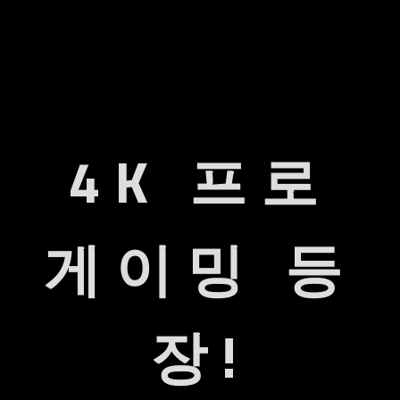
4K 프로
인체공학
전방위적인 조절
모니터암
4K 엔터테인먼트
게이밍 등
UHD
HDMI 2.1
4K 고해상도
VRR & ALLM
장!
94% DCI-P3
KVM
색 영역
One for All