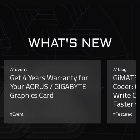
WHAT'S NEW
// event
// blog
Get 4 Years Warranty for
GiMATE 
Your AORUS / GIGABYTE
Coder: C
Graphics Card
Write Co
Faster w
#Event
#Featured