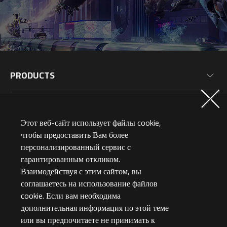
PRODUCTS
Motherboards
What's New
Graphics Cards
Этот веб-сайт использует файлы cookie,
News
Monitors
SERVICE
чтобы предоставить Вам более
Events
персонализированный сервис с
Laptops
гарантированным откликом.
Warranty Information
Blog
MEMBERSHIP
Desktop PC
Взаимодействуя с этим сайтом, вы
Product Registration
Wallpaper
PC Peripherals
соглашаетесь на использование файлов
Why Join?
ABOUT US
PC Components
cookie. Если вам необходима
ПОДПИШИС
Membership Levels
дополнительная информация по этой теме
Global (English)
AORUSVERSE
или вы предпочитаете не принимать к
AORUS Points & Rewards