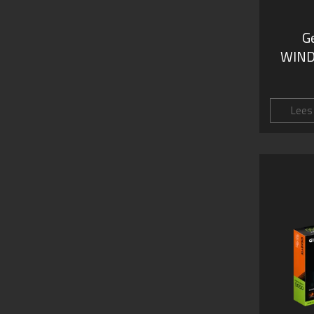
G
WIND
Lees