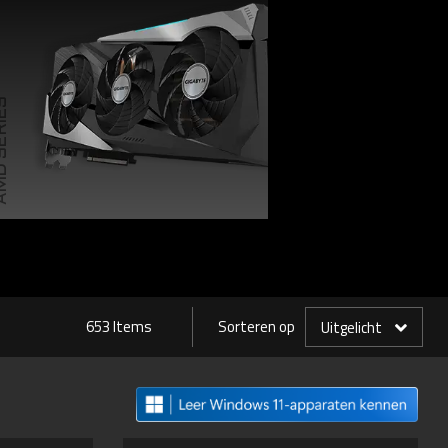
SERIES
653 Items
Sorteren op
Uitgelicht