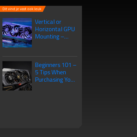
Dit vind je vast ook leuk
Vertical or
Horizontal GPU
Mounting –
What’s the
Difference?
Beginners 101 –
5 Tips When
Purchasing Your
New Graphics
Card