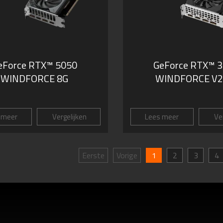
eForce RTX™ 5050
GeForce RTX™ 
WINDFORCE 8G
WINDFORCE V2
 meer
Vergelijken
Lees meer
Ver
Eerste
Vorige
1
2
3
4