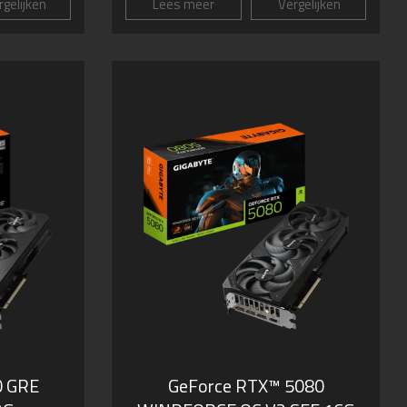
gelijken
Lees meer
Vergelijken
0 GRE
GeForce RTX­­™ 5080