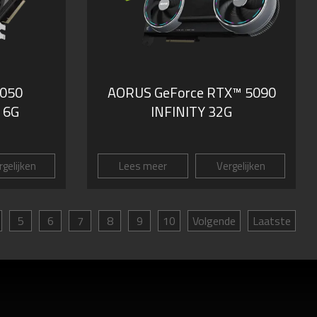
3050
AORUS GeForce RTX™ 5090
 6G
INFINITY 32G
gelijken
Lees meer
Vergelijken
5
6
7
8
9
10
Volgende
Laatste