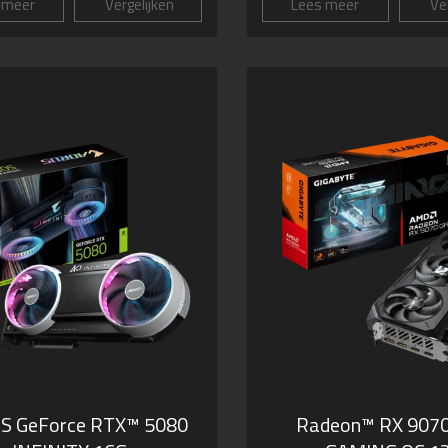
 meer
Vergelijken
Lees meer
Ver
S GeForce RTX™ 5080
Radeon™ RX 907