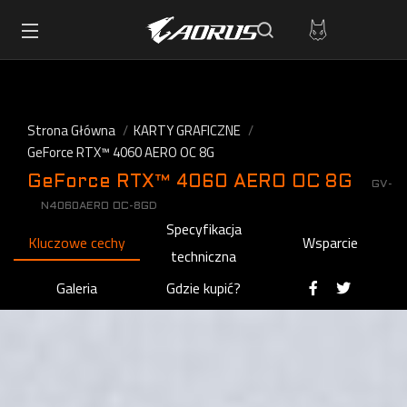
Strona Główna
KARTY GRAFICZNE
GeForce RTX™ 4060 AERO OC 8G
GeForce RTX™ 4060 AERO OC 8G
GV-
N4060AERO OC-8GD
Specyfikacja
Kluczowe cechy
Wsparcie
techniczna
Galeria
Gdzie kupić?