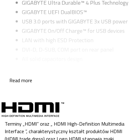
GIGABYTE Ultra Durable™ 4 Plus Technology
GIGABYTE UEFI DualBIOS™
USB 3.0 ports with GIGABYTE 3x USB power
GIGABYTE On/Off Charge™ for USB devices
LAN with high ESD Protection
DVI-D, D-SUB, COM port on rear panel
All solid capacitors design
Read more
Terminy „HDMI” oraz „ HDMI High-Definition Multimedia
Interface ”, charakterystyczny kształt produktów HDMI
(HDMI trade dress) oraz Logo HDMI stanowią znaki