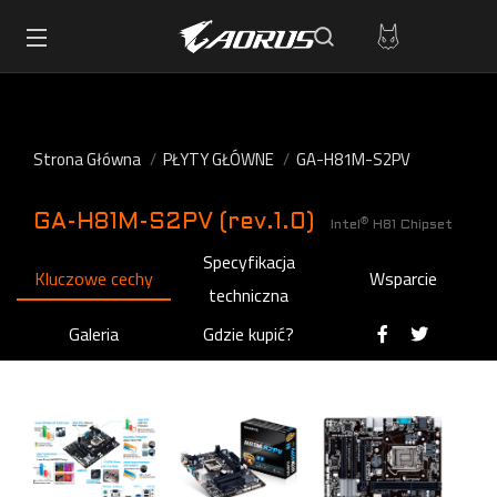
Strona Główna
PŁYTY GŁÓWNE
GA-H81M-S2PV
GA-H81M-S2PV (rev.1.0)
®
Intel
H81 Chipset
Specyfikacja
Kluczowe cechy
Wsparcie
techniczna
Galeria
Gdzie kupić?