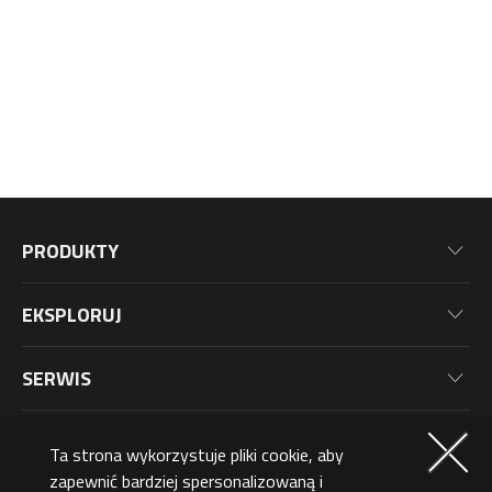
PRODUKTY
Płyty Główne
EKSPLORUJ
Karty Graficzne
Aktualności
Monitory
SERWIS
Wydarzenia
Laptopy
Informacje o Gwarancji
Blog
CZŁONKOSTWO
Desktop PC
Ta strona wykorzystuje pliki cookie, aby
Rejestracja Produktu
Tapety
Peryferia
zapewnić bardziej spersonalizowaną i