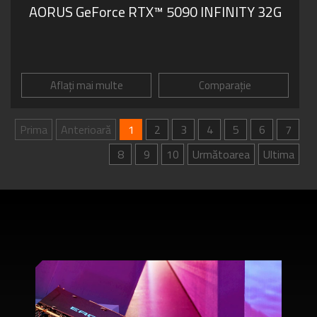
AORUS GeForce RTX™ 5090 INFINITY 32G
Aflați mai multe
Comparație
Prima
Anterioară
1
2
3
4
5
6
7
8
9
10
Următoarea
Ultima