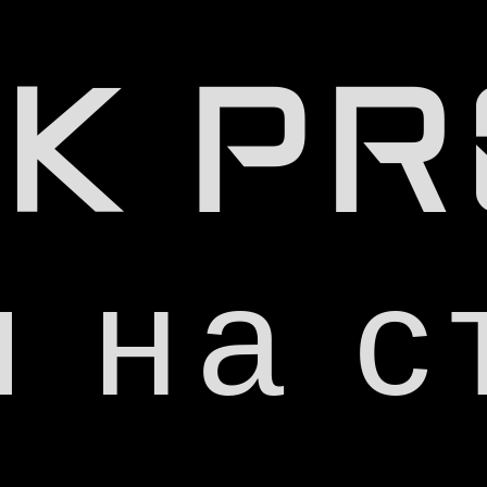
K P
 на с
S IPS
UHD
r with furious speed
3,840 x 2,16
MI2.1
95
R и ALLM
DCI-P
ts color
Audiophil