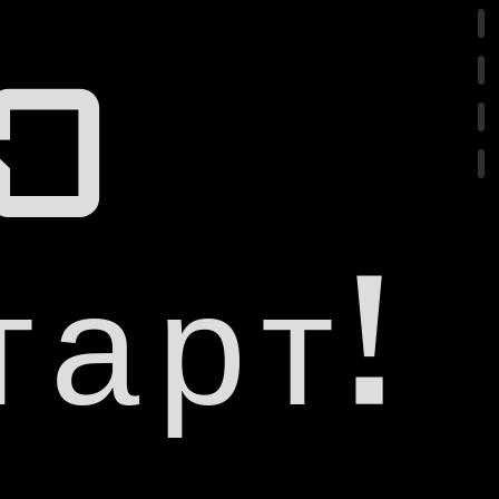
RO
тарт!
 4K
0 пиксел
%
3
e sound