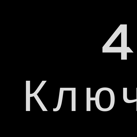
4
Ключ
S
Splendid colo
HD
VR
10 bi