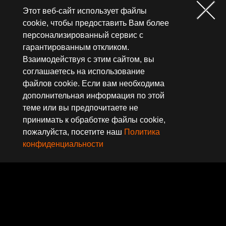
которые находятся на поверхности
Этот веб-сайт использует файлы
печатной платы. Продуманная
cookie, чтобы предоставить Вам более
конструкция предотвращает ваши
персонализированный сервис с
руки от порезов или
гарантированным откликом.
Взаимодействуя с этим сайтом, вы
непреднамеренных повреждений
соглашаетесь на использование
компонентов при создании
файлов cookie. Если вам необходима
системы.
дополнительная информация по этой
теме или вы предпочитаете не
принимать к обработке файлы cookie,
пожалуйста, посетите наш
Политика
конфиденциальности
* Все изображения на этой странице