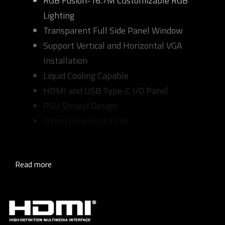
RGB Fusion-16.7M Customizable RGB
Lighting
Transparent Full Side Panel Window
Support Vertical and Horizontal VGA
Installation
Liquid Cooling Capable
HDMI and USB Type-C I/O Panel
PSU Shroud Design
Detachable Dust Filter
Read more