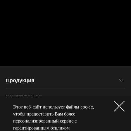
Продукция
Материнские Платы
ИНТЕРЕСНОЕ
Видеокарты
Этот веб-сайт использует файлы cookie,
Новости
Мониторы
СЕРВИС
чтобы предоставить Вам более
персонализированный сервис с
Мероприятия
Ноутбуки
гарантированным откликом.
Информация о Гарантии
Блог