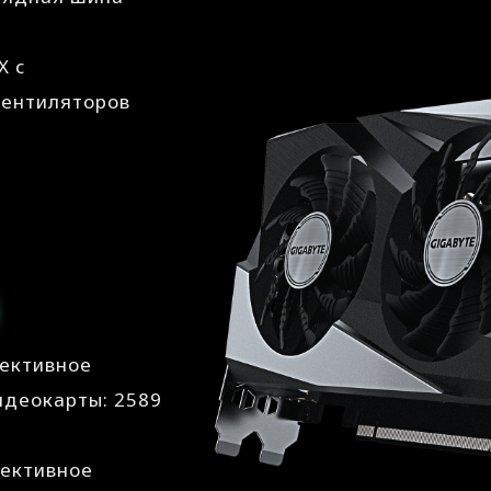
X с
вентиляторов
фективное
идеокарты: 2589
фективное