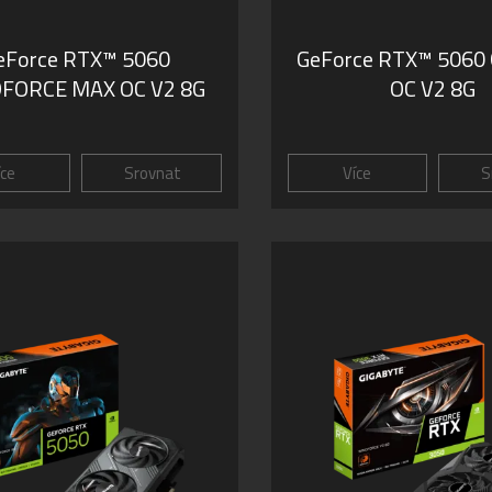
eForce RTX™ 5060
GeForce RTX™ 5060
FORCE MAX OC V2 8G
OC V2 8G
íce
Srovnat
Více
S