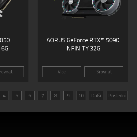
3050
AORUS GeForce RTX™ 5090
 6G
INFINITY 32G
rovnat
Více
Srovnat
4
5
6
7
8
9
10
Další
Poslední