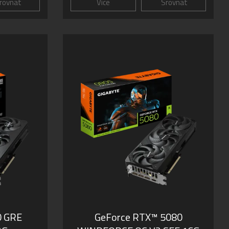
rovnat
Více
Srovnat
0 GRE
GeForce RTX­­™ 5080