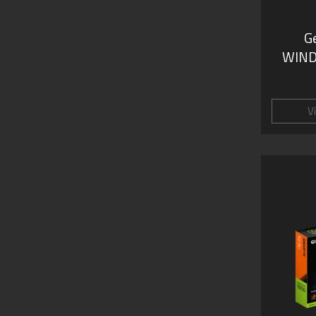
G
WIND
V