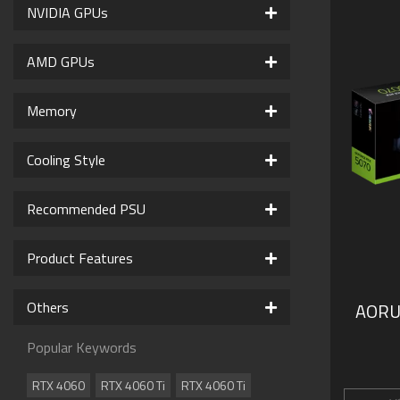
NVIDIA GPUs
AMD GPUs
Memory
Cooling Style
Recommended PSU
Product Features
Others
AORU
Popular Keywords
RTX 4060
RTX 4060 Ti
RTX 4060 Ti