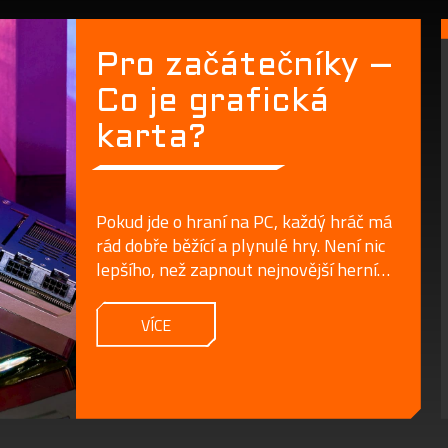
Pro začátečníky –
Co je grafická
karta?
Pokud jde o hraní na PC, každý hráč má
rád dobře běžící a plynulé hry. Není nic
lepšího, než zapnout nejnovější herní
AAA titul a ponořit se do dobrodružství.
VÍCE