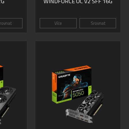
2G
WINDFORCE OC V2 SFF 16G
rovnat
Více
Srovnat