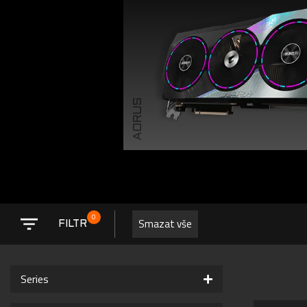
AORUS
0
Smazat vše
FILTR
Series