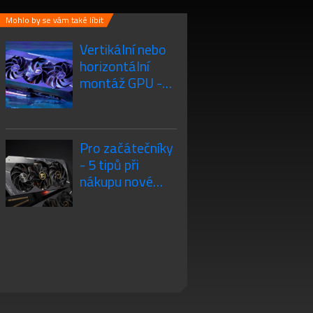
Mohlo by se vám také líbit
Vertikální nebo
horizontální
montáž GPU -
jaký je rozdíl?
Pro začátečníky
- 5 tipů při
nákupu nové
grafické karty