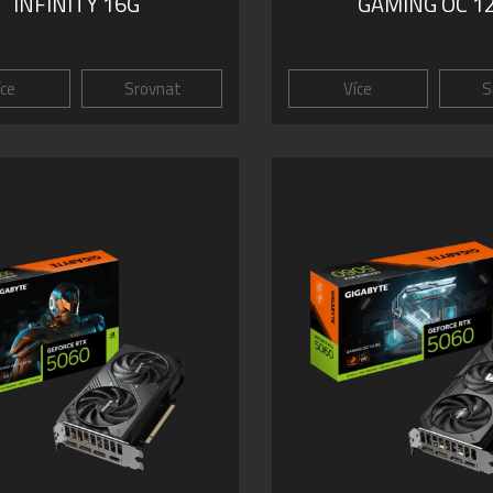
INFINITY 16G
GAMING OC 1
íce
Srovnat
Více
S