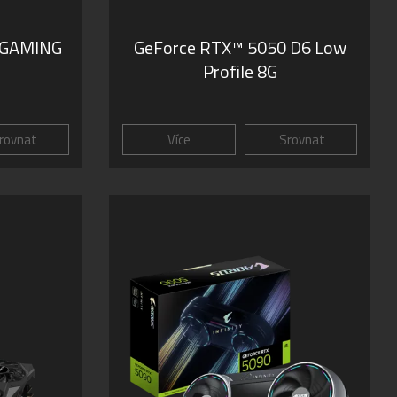
 GAMING
GeForce RTX™ 5050 D6 Low
Profile 8G
rovnat
Více
Srovnat