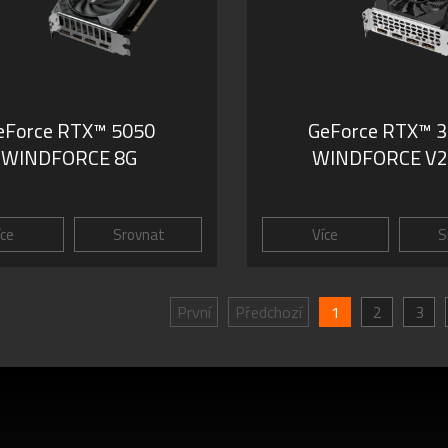
eForce RTX™ 5050
GeForce RTX™ 
WINDFORCE 8G
WINDFORCE V2
íce
Srovnat
Více
S
První
Předchozí
1
2
3