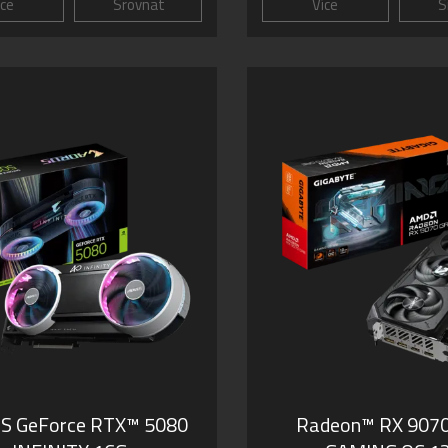
íce
Srovnat
Více
S
S GeForce RTX™ 5080
Radeon™ RX 907