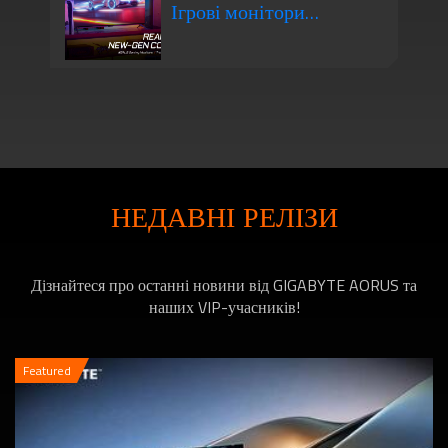
Ігрові монітори
матриця? Нова
GIGABYTE AORUS 4K
альтернатива, яка
для ігор на консолях
НЕДАВНІ РЕЛІЗИ
змінить стиль гри!
Дізнайтеся про останні новини від GIGABYTE AORUS та
нового покоління
наших VIP-учасників!
Featured