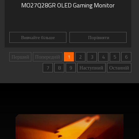
MO27Q28GR OLED Gaming Monitor
Вивчайте більше
Порівняти
Перший
Попередній
1
2
3
4
5
6
7
8
9
Наступний
Останній