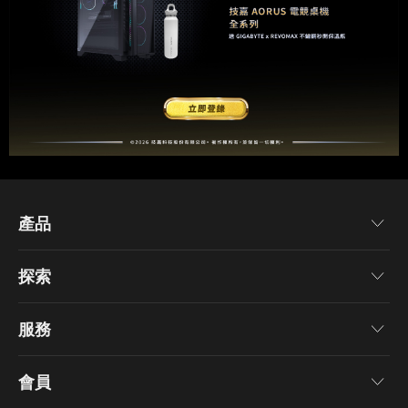
產品
主機板
探索
顯示卡
最新消息
電競螢幕
服務
活動
筆記型電腦
保固資訊
部落格
會員
桌上型電腦
產品註冊
桌布