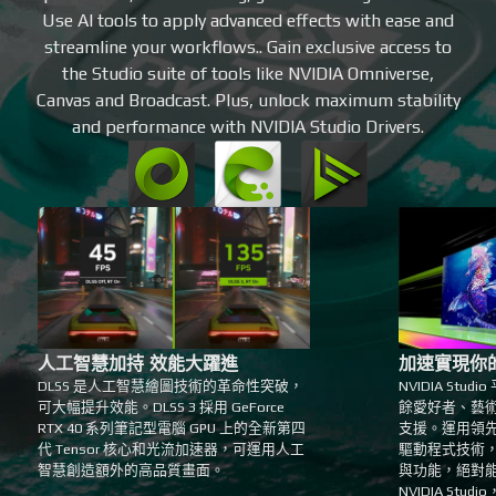
Use AI tools to apply advanced effects with ease and
streamline your workflows.. Gain exclusive access to
the Studio suite of tools like NVIDIA Omniverse,
Canvas and Broadcast. Plus, unlock maximum stability
and performance with NVIDIA Studio Drivers.
人工智慧加持 效能大躍進
加速實現你
DLSS 是人工智慧繪圖技術的革命性突破，
NVIDIA St
可大幅提升效能。DLSS 3 採用 GeForce
餘愛好者、藝
RTX 40 系列筆記型電腦 GPU 上的全新第四
支援。運用領先業
代 Tensor 核心和光流加速器，可運用人工
驅動程式技術
智慧創造額外的高品質畫面。
與功能，絕對
NVIDIA St