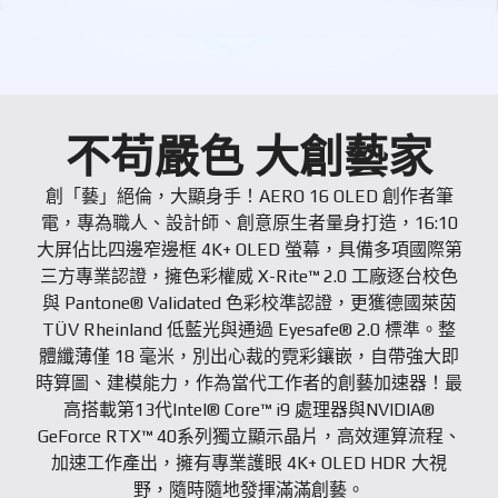
不苟嚴色 大創藝家
創「藝」絕倫，大顯身手！AERO 16 OLED 創作者筆
電，專為職人、設計師、創意原生者量身打造，16:10
大屏佔比四邊窄邊框 4K+ OLED 螢幕，具備多項國際第
三方專業認證，擁色彩權威 X-Rite™ 2.0 工廠逐台校色
與 Pantone® Validated 色彩校準認證，更獲德國萊茵
TÜV Rheinland 低藍光與通過 Eyesafe® 2.0 標準。整
體纖薄僅 18 毫米，別出心裁的霓彩鑲嵌，自帶強大即
時算圖、建模能力，作為當代工作者的創藝加速器！最
高搭載第13代Intel® Core™ i9 處理器與NVIDIA®
GeForce RTX™ 40系列獨立顯示晶片，高效運算流程、
加速工作產出，擁有專業護眼 4K+ OLED HDR 大視
野，隨時隨地發揮滿滿創藝。