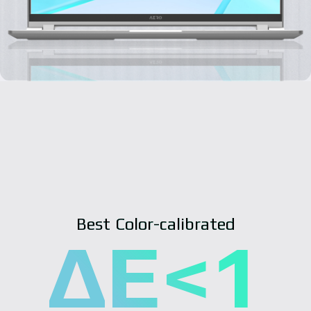
Best Color-calibrated
ΔE<1