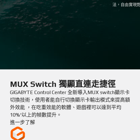
法，自由實現
MUX Switch 獨顯直連走捷徑
GIGABYTE Control Center 全新導入MUX switch顯示卡
切換技術，使用者能自行切換顯示卡輸出模式來提高額
外效能 ，在吃重效能的軟體、遊戲裡可以達到平均
10%
以上的幀數提升。
4
進一步了解