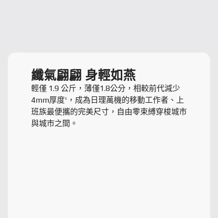
纖氣翩翩 身輕如燕
輕僅 1.9 公斤，薄僅1.8公分，相較前代減少
4mm厚度
，成為日理萬機的移動工作者、上
5
班族最便攜的完美尺寸，自由零束縛穿梭城市
與城市之間。