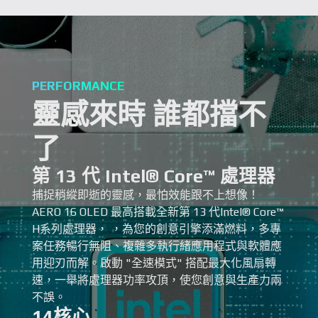
PERFORMANCE
靈感來時 誰都擋不
了
第 13 代 Intel® Core™ 處理器
捕捉稍縱即逝的靈感，最怕效能跟不上想像！
AERO 16 OLED 最高搭載全新第 13 代Intel® Core™
H系列處理器，
，為您的創意引擎添滿燃料，多專
案任務暢行無阻、複雜多執行緒應用程式與軟體應
用迎刃而解。啟動 "全速模式" 搭配最大化風扇轉
速，一舉將處理器功率攻頂，使您創意與生產力兩
不誤。
14核心