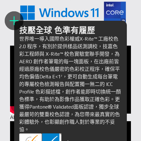
技壓全球 色準有履歷
世界唯一導入國際色彩權威X-Rite™ 工廠校色
2.0 程序，有別於提供樣品送測調校，技嘉色
彩工程師與 X-Rite™ 校色實驗室聯手開發，為
AERO 創作者筆電的每一塊面板，在出廠前皆
經過原廠校色儀嚴密的色彩校正程序，確保平
均色偏值Delta E<1
，更可自動生成每台筆電
2
的專屬校色檢測報告與配置獨一無二的 ICC
Profile 色彩描述檔，創作者能即時切換統一顏
色標準，有助於為影像作品獲取正確色彩。更
獲得Pantone® Validated面板認證，獨步全球
最嚴苛的雙重校色認證，為您帶來最真實的色
AERO 16 OLED 2023 Product Overview
彩體驗外，也彰顯創作職人對於專業的不妥
協。