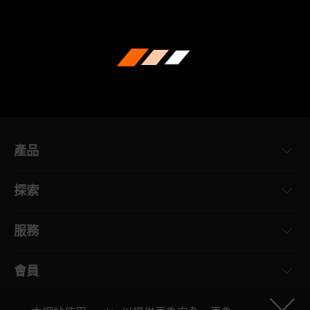
產品
主機板
探索
顯示卡
最新消息
電競螢幕
服務
活動
筆記型電腦
保固資訊
部落格
會員
桌上型電腦
產品註冊
桌布
電腦周邊配備
為什麼要加入?