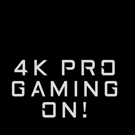
SS IPS
極速絕美的畫面表現
UHD 4K
3,840 x 2,160 pixels
4K PRO
HDMI2.1
VRR and ALLM
GAMING
90%
ON!
DCI-P3
10 bits color