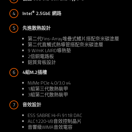
®
4
Intel
 2.5GbE 網路
5
先進散熱設計
第二代Fins-Array堆疊式鰭片搭配奈米碳塗層
第二代直觸式熱導管搭配奈米碳塗層
9 W/mK LAIRD導熱墊
2倍銅電路板
鋁質背板設計
6
4組M.2插槽
NVMe PCIe 4.0/3.0 x4
1組第三代散熱裝甲
3組第二代散熱裝甲
7
音效設計
ESS SABRE Hi-Fi 9118 DAC
ALC1220-VB音效控制晶片
音響級WIMA音效電容