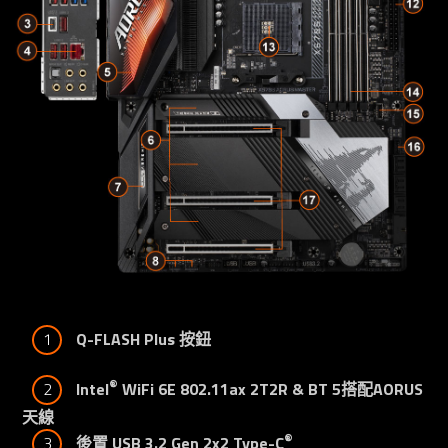
1
Q-FLASH Plus 按鈕
®
2
Intel
 WiFi 6E 802.11ax 2T2R & BT 5搭配AORUS
天線
®
3
後置 USB 3.2 Gen 2x2 Type-C