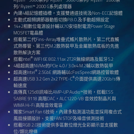
列/ Ryzen™ 2000 G系列處理器
內建4組記憶體插槽，支援雙通道技術及Non-ECC記憶體
主動式超頻調節器動態切換P.B.O.及手動超頻設定
14+2相數位電源設計輔以70安培耐電流Power Stage
MOSFET電晶體
搭載第二代Fins-Array堆疊式鰭片散熱片，第二代直觸
式熱導管、第三代M.2散熱裝甲及金屬散熱底板的先進
散熱解決方案
®
搭載Intel
WIFI 6E 802.11ax 2T2R無線網路及藍牙5.2
4組超高速NVMe的PCIe 4.0 / 3.0x4 M.2輔以散熱裝甲
®
超高速Intel
2.5GbE 網路輔以cFosSpeed網路控管軟體
®
超高速USB 3.2 Gen 2x2 TYPE-C
介面提供高達20Gb/s傳
輸速度
高傳真125dB訊噪比AMP-UP Audio™技術，搭載ESS
SABRE 9118 高階DAC，ALC1220-VB 音效控制晶片與
WIMA Hi-Fi 高階音效電容
獨家Smart Fan 6技術，內建多點測溫功能並採用複合式
風扇接頭設計、支援FAN STOP及噪音偵測技術
搭載RGB 2.0技術提供多區數位燈光全彩顯示並支援數
位/類比燈條