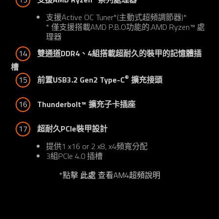
支援Active OC Tuner*(主動式超頻調節器)*
* 僅支援搭載AMD P.B.O功能的.AMD Ryzen™ 處
理器
14
雙通道DDR4、4組搭載超耐久的裝甲的記憶體插
槽
®
15
前置USB3.2 Gen2 Type-C
 擴充接頭
16
Thunderbolt™ 擴充子卡插座
17
超耐久PCIe裝甲設計
提供1 x16 or 2 x8, x4頻寬分配
3組PCIe 4.0 插槽
*點擊
此處
查看AM4超頻說明