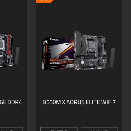
6E DDR4
B550M X AORUS ELITE WIFI7