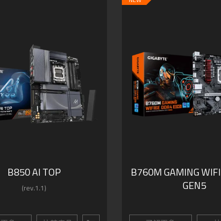
B850 AI TOP
B760M GAMING WIFI
GEN5
(rev.1.1)